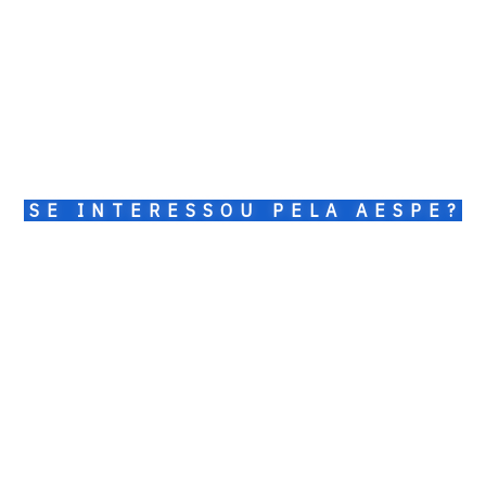
SE INTERESSOU PELA AESPE?
Entre em contato conosco
para tirar suas dúvidas ou
para conhecer um
pouco mais sobre os nossos
projetos