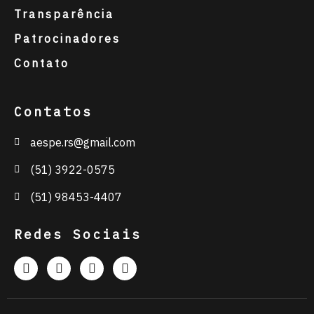
Transparência
Patrocinadores
Contato
Contatos
aespe.rs@gmail.com
(51) 3922-0575
(51) 98453-4407
Redes Sociais
I
F
Y
L
n
a
o
i
s
c
u
n
t
e
t
k
a
b
u
e