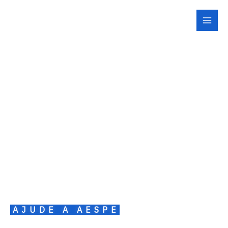
Ir
para
o
conteúdo
Doe
AJUDE A AESPE